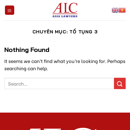
Skip
to
content
CHUYÊN MỤC:
TỐ TỤNG 3
Nothing Found
It seems we can’t find what you’re looking for. Perhaps
searching can help.